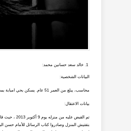
خالد سعد حسانين محمد:
البيانات الشخصية:
محاسب، يبلغ من العمر 51 عام. يسكن بحي امبابة بمحافظة الجيزة. متزوج ولديه 3أبناء.
بيانات الاعتقال:
تم القبض عليه 
بتفتيش المنزل وصادروا كتاب الرسائل للأمام حسن الب