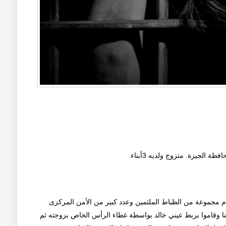
من منزله يوم 9 أكتوبر 2013 ، حيث قام مجموعة من الظباط الملثمين وعدد كبير من الأمن المركزى
نا وقاموا بربط عيني خالد بواسطة غطاء الرأس الخاص بزوجته ثم