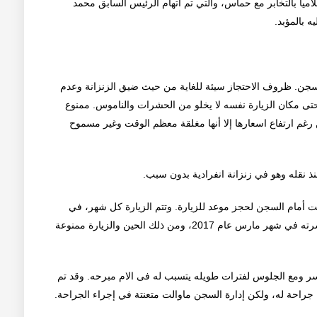
اميا بالتخابر مع حماس، والتي تم اتهام الرئيس السابق محمد
 بالمؤبد.
لسجن. ظروف الاحتجاز سيئة للغاية من حيث ضيق الزنزانة وعدم
ى مكان الزيارة نفسه لا يخلو من الحشرات والناموس. ممنوع
 رغم ارتفاع اسعارها إلا أنها مغلقة معظم الوقت وغير مسموح
 أمام السجن لحجز موعد للزيارة. وتتم الزيارة كل شهر، في
حال إذا لم تكن ممنوعة. وكانت آخر زيارة لخالد من أسرته في شهر مارس عام 2017، ومن ذلك الحين والزيارة ممنوعة
ر ومع الجلوس لفترات طويله يتسبب له فى الام مبرحه. وقد تم
حة له، ولكن إدارة السجن ماوالت متعنتة في إجراء الجراحة.