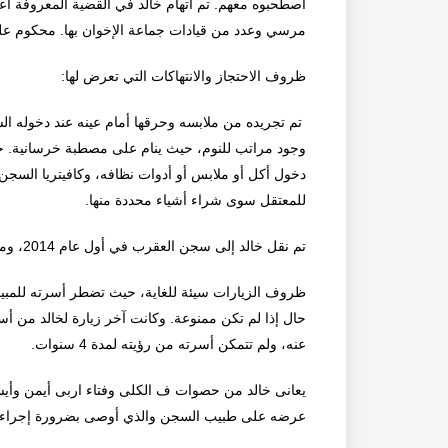
اصطحبوه معهم. تم اتهام خالد في القضية المعروفة اعل
مرسي وعدد من قيادات جماعة الإخوان بها. محكوم عليه
ظروف الاحتجاز والانتهاكات التي تعرض لها:
تم تجريده من ملابسه وحرقها أمام عينه عند دخوله ا
وجود مراتب للنوم، حيث ينام على مصطبة خرسانية. حت
دخول أكل أو ملابس أو أدوات نظافه، وكافيتريا السجن
للمعتقل سوى شراء أشياء محددة منها.
تم نقل خالد إلى سجن العقرب في أول عام 2014، ومنذ نقله وهو في زنزانة انفرادية بدون سبب.
ظروف الزيارات سيئة للغاية، حيث تضطر أسرته للمبيت
عنه، ولم تتمكن أسرته من رؤيته لمدة 4 سنوات.
يعانى خالد من حصوات ف الكلى وفتاء اربى أيمن وأيس
عرضه على طبيب السجن والذي أوصى بضرورة إجراء جرا