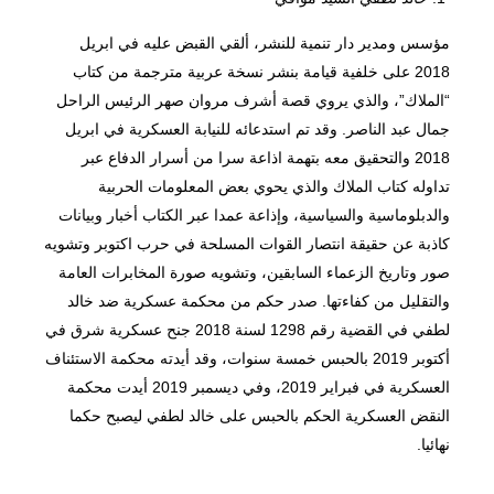
مؤسس ومدير دار تنمية للنشر، ألقي القبض عليه في ابريل
2018 على خلفية قيامة بنشر نسخة عربية مترجمة من كتاب
“الملاك”، والذي يروي قصة أشرف مروان صهر الرئيس الراحل
جمال عبد الناصر. وقد تم استدعائه للنيابة العسكرية في ابريل
2018 والتحقيق معه بتهمة اذاعة سرا من أسرار الدفاع عبر
تداوله كتاب الملاك والذي يحوي بعض المعلومات الحربية
والدبلوماسية والسياسية، وإذاعة عمدا عبر الكتاب أخبار وبيانات
كاذبة عن حقيقة انتصار القوات المسلحة في حرب اكتوبر وتشويه
صور وتاريخ الزعماء السابقين، وتشويه صورة المخابرات العامة
والتقليل من كفاءتها. صدر حكم من محكمة عسكرية ضد خالد
لطفي في القضية رقم 1298 لسنة 2018 جنح عسكرية شرق في
أكتوبر 2019 بالحبس خمسة سنوات، وقد أيدته محكمة الاستئناف
العسكرية في فبراير 2019، وفي ديسمبر 2019 أيدت محكمة
النقض العسكرية الحكم بالحبس على خالد لطفي ليصبح حكما
نهائيا.