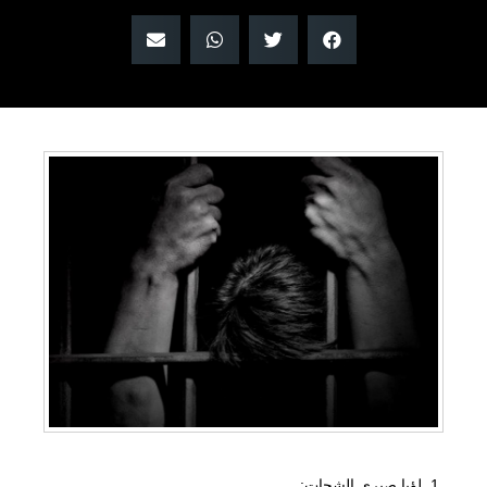
لؤيا صبري الشحات: