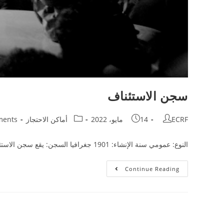
سجن الاستئناف
ECRF
14 مايو، 2022
أماكن الاحتجاز
ments
النوع: عمومي سنة الإنشاء: 1901 جغرافيا السجن: يقع سجن الاستئناف في منطقة درب السعادة/ الدرب الأحمر –خلف مديرية أمن القاهرة- بمحافظة القاهرة. وهو من ضمن السجون المتوقع هدمها ونقل السجناء…
Continue Reading