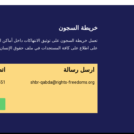
خريطة السجون
تعمل خريطة السجون على توثيق الانتهاكات داخل أماكن ا
على اطلاع على كافة المستجدات في ملف حقوق الإنسان
ارسل رسالة
اتص
551
shbr-qabda@rights-freedoms.org